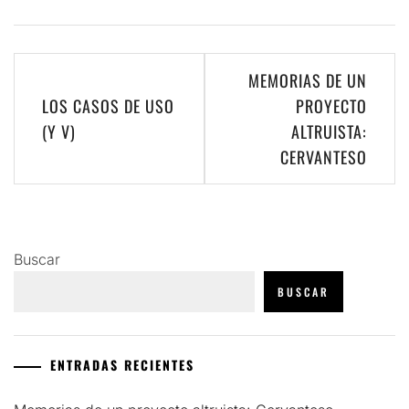
Navegación
MEMORIAS DE UN
de
LOS CASOS DE USO
PROYECTO
(Y V)
ALTRUISTA:
entradas
CERVANTESO
Buscar
BUSCAR
ENTRADAS RECIENTES